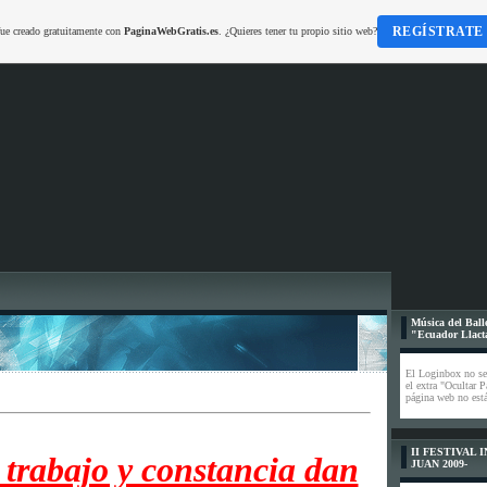
REGÍSTRATE
fue creado gratuitamente con
PaginaWebGratis.es
. ¿Quieres tener tu propio sitio web?
Música del Balle
"Ecuador Llact
El Loginbox no se
el extra "Ocultar P
página web no está
II FESTIVAL 
, trabajo y constancia dan
JUAN 2009-