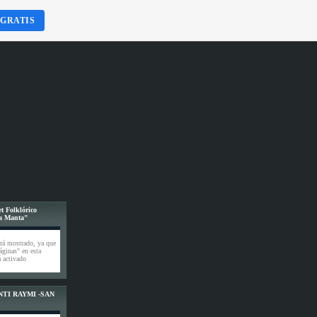
 GRATIS
t Folklórico
a Manta"
rá mostrado, ya que
áginas" en esta
 activado
INTI RAYMI -SAN