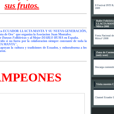
sus frutos.
II Festival INT
2009
Ballet Folkló
LLACTA MANTA
Mítica-2008
Folklórico ECUADOR LLACTA MANTA Y SU NUEVA GENERACIÓN,
gata de Oro" que organiza la Asociacion Juan Montalvo.
Fiesta Nacional de
e Danzas Folklóricas
y al Mejor
DIABLO HUMA
en España.
Mitica"-2008
vido si no fuera por la colaboracion siempre constante de toda la
A MANTA",
apoyan la cultura y tradiciones de Ecuador, y enhorabuena a los
aron.
Zona de Conten
(only user)
Descarga contenid
AMPEONES
Visita nuestro 
Channel Ecuador L