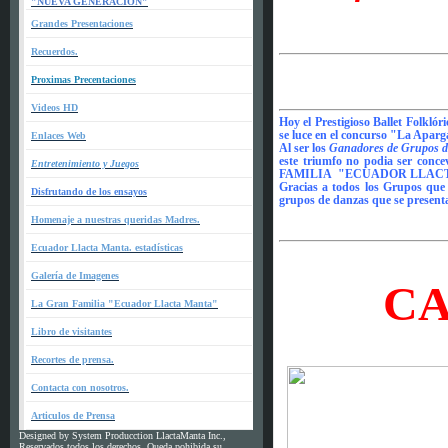
"NUEVA GENERACION"
Grandes Presentaciones
Recuerdos.
Proximas Precentaciones
Videos HD
Hoy el Prestigioso Ballet 
se luce en el concurso "La Apar
Enlaces Web
Al ser los
Ganadores de Grupos d
este triumfo no podia ser conce
Entretenimiento y Juegos
FAMILIA "ECUADOR LLACT
Gracias a todos los Grupos que 
Disfrutando de los ensayos
grupos de danzas que se present
Homenaje a nuestras queridas Madres.
Ecuador Llacta Manta. estadísticas
Galería de Imagenes
C
La Gran Familia "Ecuador Llacta Manta"
Libro de visitantes
Recortes de prensa.
Contacta con nosotros.
Articulos de Prensa
Designed by System Producction LlactaManta Inc.,
Reservados todos los derechos. Queda pohibida su