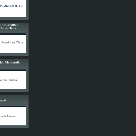
I RAYMI-SAN JUAN
rico "ECUADOR
" en Terra
l Ecuador en "Terra
ido Multimedia
os multimedia
Canal
lacta Manta