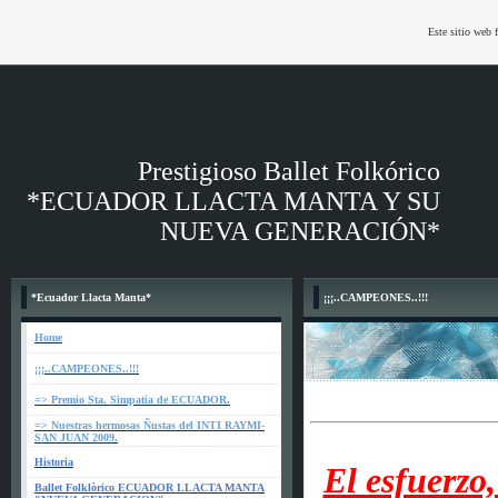
Este sitio web 
Prestigioso Ballet Folkórico
*ECUADOR LLACTA MANTA Y SU
NUEVA GENERACIÓN*
*Ecuador Llacta Manta*
¡¡¡..CAMPEONES..!!!
Home
¡¡¡..CAMPEONES..!!!
=> Premio Sta. Simpatia de ECUADOR.
=> Nuestras hermosas Ñustas del INTI RAYMI-
SAN JUAN 2009.
Historia
El esfuerzo
Ballet Folklòrico ECUADOR LLACTA MANTA