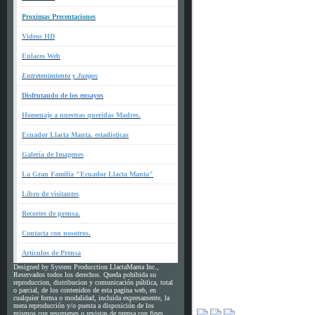
Proximas Precentaciones
Videos HD
Enlaces Web
Entretenimiento y Juegos
Disfrutando de los ensayos
Homenaje a nuestras queridas Madres.
Ecuador Llacta Manta. estadísticas
Galería de Imagenes
La Gran Familia "Ecuador Llacta Manta"
Libro de visitantes
Recortes de prensa.
Contacta con nosotros.
Articulos de Prensa
Designed by System Producction LlactaManta Inc.,
Reservados todos los derechos. Queda pohibida su
reproduccion, distribucion y comunicación pública, total
o parcial, de los contenidos de esta pagina web, en
cualquier forma o modalidad, incluida expresamente, la
mera reproducción y/o puesta a disposición de los
mismos con resumenes o revistas de prensa con fines