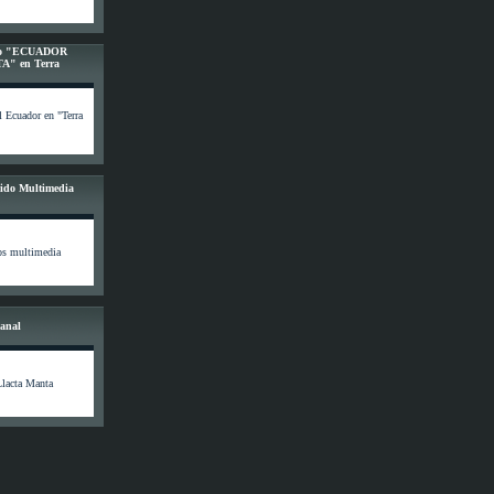
rico "ECUADOR
" en Terra
l Ecuador en "Terra
ido Multimedia
os multimedia
Canal
lacta Manta