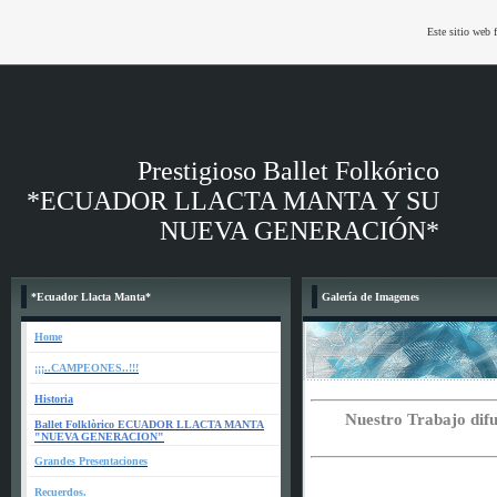
Este sitio web 
Prestigioso Ballet Folkórico
*ECUADOR LLACTA MANTA Y SU
NUEVA GENERACIÓN*
*Ecuador Llacta Manta*
Galería de Imagenes
Home
¡¡¡..CAMPEONES..!!!
Historia
Nuestro Trabajo difu
Ballet Folklòrico ECUADOR LLACTA MANTA
"NUEVA GENERACION"
Grandes Presentaciones
Recuerdos.