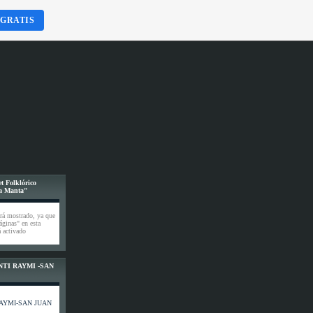
 GRATIS
t Folklórico
a Manta"
rá mostrado, ya que
áginas" en esta
 activado
INTI RAYMI -SAN
I RAYMI-SAN JUAN