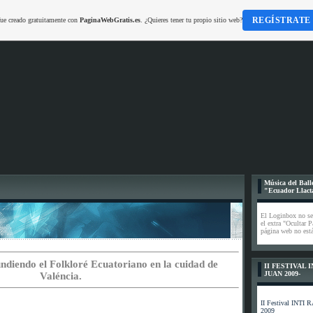
REGÍSTRATE
fue creado gratuitamente con
PaginaWebGratis.es
. ¿Quieres tener tu propio sitio web?
Música del Balle
"Ecuador Llact
El Loginbox no se
el extra "Ocultar P
página web no está
ndiendo el Folkloré Ecuatoriano en la cuidad de
II FESTIVAL 
JUAN 2009-
Valéncia.
II Festival INT
2009