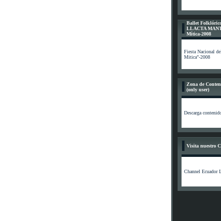
Ballet Folkló
LLACTA MANTA
Mítica-2008
Fiesta Nacional de
Mitica"-2008
Zona de Conten
(only user)
Descarga contenid
Visita nuestro 
Channel Ecuador L