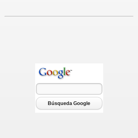
dres.
s
Manta"
Búsqueda Google