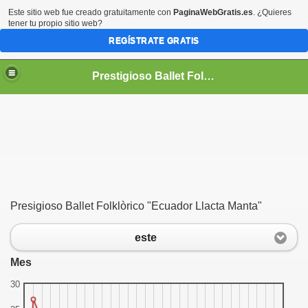
Este sitio web fue creado gratuitamente con
PaginaWebGratis.es
. ¿Quieres
tener tu propio sitio web?
REGÍSTRATE GRATIS
Prestigioso Ballet Folkórico *ECUADOR LLACTA MANTA Y SU NUEVA GENERACIÓN*
LACTA MANTA "NUEVA GENERACION"
Presigioso Ballet Folklòrico "Ecuador Llacta Manta"
este
Mes
30