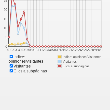
25
20
15
10
5
dres.
0
01
02
03
04
05
06
07
08
09
10
11
12
13
14
15
16
17
18
19
20
21
22
23
24
25
26
27
28
29
30
31
s
Indice:
Indice: opiniones/visitantes
opiniones/visitantes
Visitantes
Visitantes
Clics a subpáginas
Clics a subpáginas
Manta"