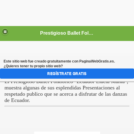
Prestigioso Ballet Folkórico *ECUADOR LLACTA MANTA Y SU NUEVA GENERACIÓN*
Este sitio web fue creado gratuitamente con
PaginaWebGratis.es
.
¿Quieres tener tu propio sitio web?
REGÍSTRATE GRATIS
El Prestigioso Ballet Folklórico "Ecuador Llacta Manta",
muestra algunas de sus esplendidas Presentaciones al
respetado publico que se acerca a disfrutar de las danzas
de Ecuador.
LACTA MANTA "NUEVA GENERACION"